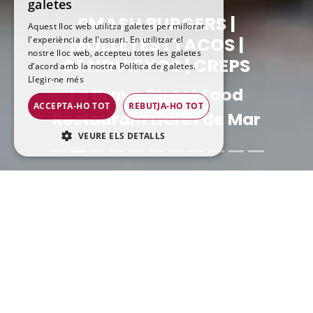
galetes
CATALAN
SMASH BURGERS |
Aquest lloc web utilitza galetes per millorar
MOLLETES | TACOS |
l'experiència de l'usuari. En utilitzar el
FRENCH
nostre lloc web, accepteu totes les galetes
SANDVITXOS | CREPS
ENGLISH
d’acord amb la nostra Política de galetes.
Llegir-ne més
La Brava Street Food
ACCEPTA-HO TOT
REBUTJA-HO TOT
Restaurant Lloret de Mar
VEURE ELS DETALLS
ESTRICTAMENT NECESSÀRIES
RENDIMENT
ORIENTACIÓ
Smash Burgers i
Estrictament necessàries
Rendiment
més!
Orientació