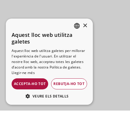
×
Aquest lloc web utilitza
SPANISH
galetes
CATALAN
Aquest lloc web utilitza galetes per millorar
l'experiència de l'usuari. En utilitzar el
FRENCH
nostre lloc web, accepteu totes les galetes
ENGLISH
d’acord amb la nostra Política de galetes.
Llegir-ne més
ACCEPTA-HO TOT
REBUTJA-HO TOT
VEURE ELS DETALLS
ESTRICTAMENT NECESSÀRIES
RENDIMENT
La Brava Street Food ofereix una proposta informal i
saborosa basada en smash burgers dobles, tacos,
ORIENTACIÓ